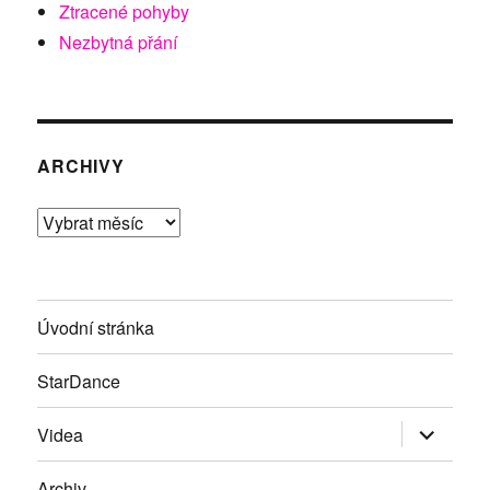
Ztracené pohyby
Nezbytná přání
ARCHIVY
Archivy
Úvodní stránka
StarDance
Zobrazit
Videa
podřazen
položky
Archiv