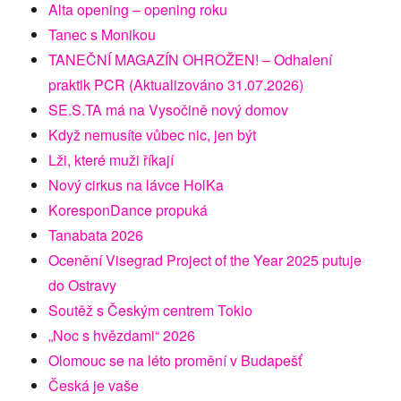
Alta opening – opening roku
Tanec s Monikou
TANEČNÍ MAGAZÍN OHROŽEN! – Odhalení
praktik PCR (Aktualizováno 31.07.2026)
SE.S.TA má na Vysočině nový domov
Když nemusíte vůbec nic, jen být
Lži, které muži říkají
Nový cirkus na lávce HolKa
KoresponDance propuká
Tanabata 2026
Ocenění Visegrad Project of the Year 2025 putuje
do Ostravy
Soutěž s Českým centrem Tokio
„Noc s hvězdami“ 2026
Olomouc se na léto promění v Budapešť
Česká je vaše