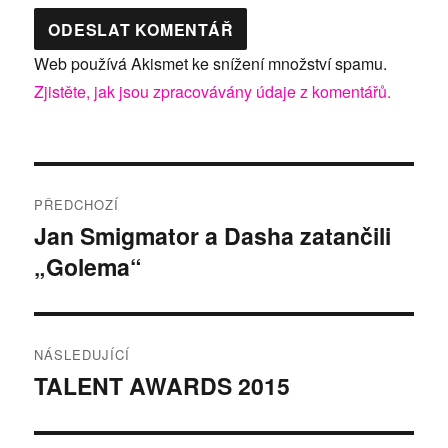
Web používá Akismet ke snížení množství spamu.
Zjistěte, jak jsou zpracovávány údaje z komentářů.
Navigace
PŘEDCHOZÍ
pro
Jan Smigmator a Dasha zatančili
Předchozí
„Golema“
příspěvek:
příspěvek
NÁSLEDUJÍCÍ
TALENT AWARDS 2015
Následující
příspěvek: