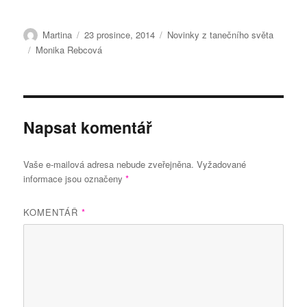
Autor:
Publikováno:
Rubriky:
Martina
23 prosince, 2014
Novinky z tanečního světa
Štítky:
Monika Rebcová
Napsat komentář
Vaše e-mailová adresa nebude zveřejněna.
Vyžadované
informace jsou označeny
*
KOMENTÁŘ
*