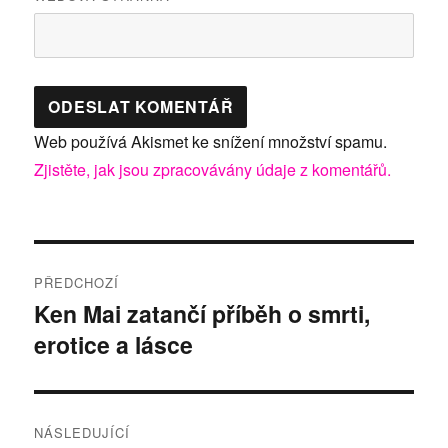
Web používá Akismet ke snížení množství spamu.
Zjistěte, jak jsou zpracovávány údaje z komentářů.
Navigace
PŘEDCHOZÍ
pro
Ken Mai zatančí příběh o smrti,
Předchozí
erotice a lásce
příspěvek:
příspěvek
NÁSLEDUJÍCÍ