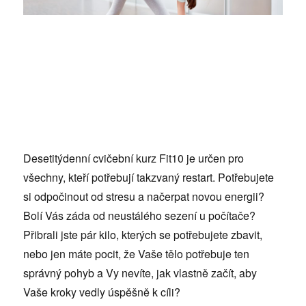
Desetitýdenní cvičební kurz Fit10 je určen pro
všechny, kteří potřebují takzvaný restart. Potřebujete
si odpočinout od stresu a načerpat novou energii?
Bolí Vás záda od neustá­lého sezení u počítače?
Přibrali jste pár kilo, kterých se po­třebujete zbavit,
nebo jen máte pocit, že Vaše tělo potřebuje ten
správný pohyb a Vy nevíte, jak vlastně začít, aby
Vaše kroky vedly úspěšně k cíli?