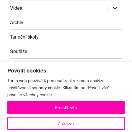
Zobrazit
Videa
podřazen
položky
Archiv
Taneční školy
Soutěže
Inzerce
Povolit cookies
Kontakty
Tento web používá k personalizaci reklam a analýze
návštěvnosti soubory cookie. Kliknutím na “Povolit vše”
povolíte všechny cookie.
Facebook
RSS
Youtube
Povolit vše
© Taneční magazín, z.s. | Branická 69/66, Braník, 147 00 Praha
Zakázat
4 | IČO: 27059821