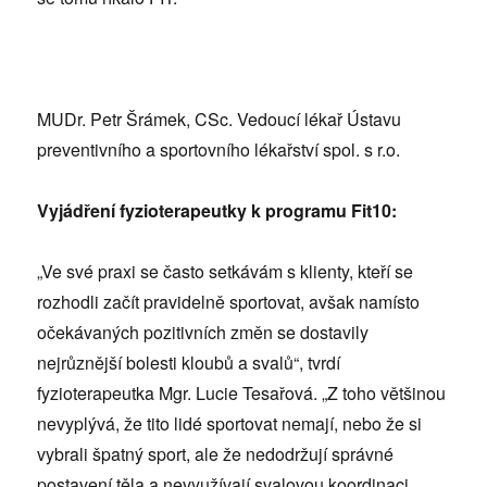
MUDr. Petr Šrámek, CSc. Vedoucí lékař Ústavu
preventivního a sportovního lékařství spol. s r.o.
Vyjádření fyzioterapeutky k programu Fit10:
„Ve své praxi se často setkávám s klienty, kteří se
rozhodli začít pravidelně sportovat, avšak namísto
očekávaných pozitivních změn se dostavily
nejrůznější bolesti kloubů a svalů“, tvrdí
fyzioterapeutka Mgr. Lucie Tesařová. „Z toho většinou
nevyplývá, že tito lidé sportovat nemají, nebo že si
vybrali špatný sport, ale že nedodržují správné
postavení těla a nevyužívají svalovou koordinaci.