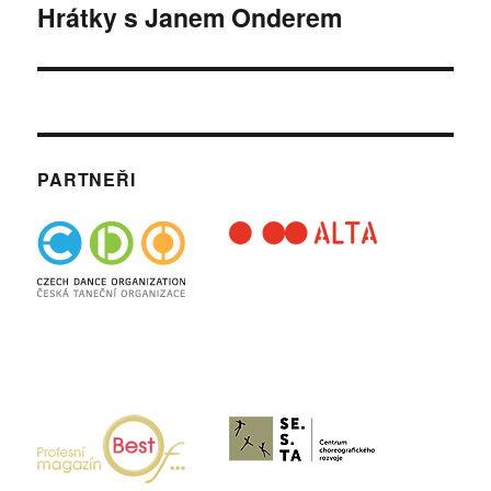
Hrátky s Janem Onderem
Následující
příspěvek:
PARTNEŘI