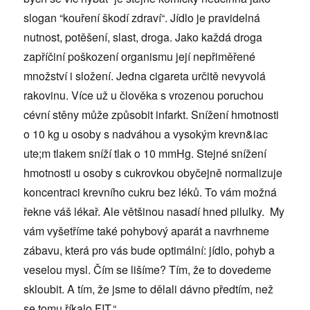
slogan “kouření škodí zdraví“. Jídlo je pravidelná
nutnost, potěšení, slast, droga. Jako každá droga
zapříčiní poškození organismu její nepřiměřené
množství i složení. Jedna cigareta určitě nevyvolá
rakovinu. Více už u člověka s vrozenou poruchou
cévní stěny může způsobit infarkt. Snížení hmotnosti
o 10 kg u osoby s nadváhou a vysokým krevn&iac
ute;m tlakem sníží tlak o 10 mmHg. Stejné snížení
hmotnosti u osoby s cukrovkou obyčejně normalizuje
koncentraci krevního cukru bez léků. To vám možná
řekne váš lékař. Ale většinou nasadí hned pilulky. My
vám vyšetříme také pohybový aparát a navrhneme
zábavu, která pro vás bude optimální: jídlo, pohyb a
veselou mysl. Čím se lišíme? Tím, že to dovedeme
skloubit. A tím, že jsme to dělali dávno předtím, než
se tomu říkalo FIT.“