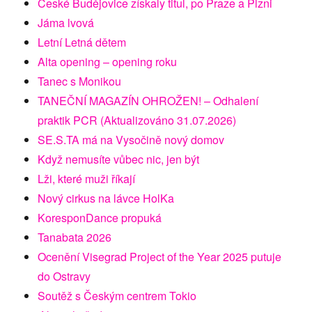
České Budějovice získaly titul, po Praze a Plzni
Jáma lvová
Letní Letná dětem
Alta opening – opening roku
Tanec s Monikou
TANEČNÍ MAGAZÍN OHROŽEN! – Odhalení
praktik PCR (Aktualizováno 31.07.2026)
SE.S.TA má na Vysočině nový domov
Když nemusíte vůbec nic, jen být
Lži, které muži říkají
Nový cirkus na lávce HolKa
KoresponDance propuká
Tanabata 2026
Ocenění Visegrad Project of the Year 2025 putuje
do Ostravy
Soutěž s Českým centrem Tokio