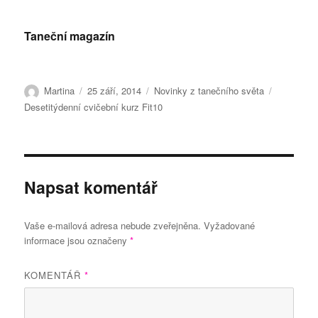
Taneční magazín
Autor:
Publikováno:
Rubriky:
Štítky:
Martina
25 září, 2014
Novinky z tanečního světa
Desetitýdenní cvičební kurz Fit10
Napsat komentář
Vaše e-mailová adresa nebude zveřejněna.
Vyžadované
informace jsou označeny
*
KOMENTÁŘ
*