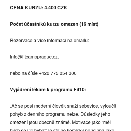
CENA KURZU: 4.400 CZK
Počet účastníků kurzu omezen (16 míst)
Rezervace a více informací na emailu:
info@fitcampprague.cz,
nebo na čísle +420 775 054 300
Vyjádření lékaře k programu Fit10:
„Ač se post moderní člověk snaží sebevíce, vyloučit
pohyb z denního programu nelze. Důsledky jeho
omezení jsou obecně známé. Motivace jako “měl
bych se víc hýbat“ je stejně komicky neúčinná jako