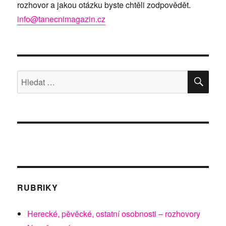
rozhovor a jakou otázku byste chtěli zodpovědět.
info@tanecnimagazin.cz
HLE
Hledat:
RUBRIKY
Herecké, pěvěcké, ostatní osobnosti – rozhovory