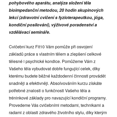
pohybového aparátu, analýza složení těla
bioimpedanční metodou, 20 hodin skupinových
lekcí (zdravotní cvičení s fyzioterapeut­kou, jóga,
kondiční posilování), výživové poradenství a
vzdělávací semináře.
Cvičební kurz Fit10 Vám pomůže při osvojení
základů práce s vlastním tělem a zlepšení celkové
tělesné i psy­chické kondice. Pomůžeme Vám z
Vašeho těla vybu­dovat dobře fungující celek, díky
kterému budete běžné každodenní činnosti provádět
snadněji a efektivněji. Ab­solvováním kurzu získáte
potřebné znalosti o funkčnos­ti Vašeho těla a
tréninkové základy pro navazující kon­diční programy.
Provedeme Vás cvičebními metodami, technikami a
radami z oblasti zdravého životního stylu, díky kterým