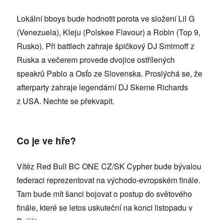
Lokální bboys bude hodnotit porota ve složení Lil G
(Venezuela), Kleju (Polskee Flavour) a Robin (Top 9,
Rusko). Při battlech zahraje špičkový DJ Smirnoff z
Ruska a večerem provede dvojice ostřílených
speakrů Pablo a Osťo ze Slovenska. Proslýchá se, že
afterparty zahraje legendární DJ Skeme Richards
z USA. Nechte se překvapit.
Co je ve hře?
Vítěz Red Bull BC ONE CZ/SK Cypher bude bývalou
federaci reprezentovat na východo-evropském finále.
Tam bude mít šanci bojovat o postup do světového
finále, které se letos uskuteční na konci listopadu v