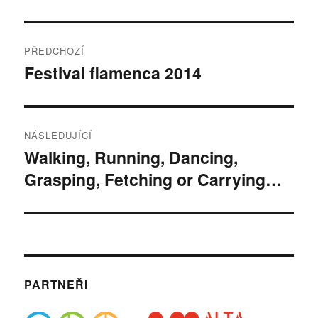
Navigace
PŘEDCHOZÍ
pro
Festival flamenca 2014
Předchozí
příspěvek:
příspěvek
NÁSLEDUJÍCÍ
Walking, Running, Dancing,
Následující
Grasping, Fetching or Carrying…
příspěvek:
PARTNEŘI