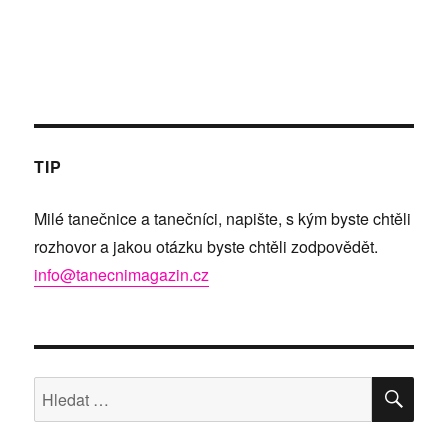
TIP
Milé tanečnice a tanečníci, napište, s kým byste chtěli
rozhovor a jakou otázku byste chtěli zodpovědět.
info@tanecnimagazin.cz
HLE
Hledat: