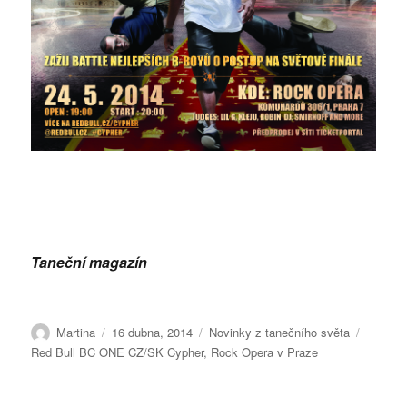
Taneční magazín
Autor:
Publikováno:
Rubriky:
Štítky:
Martina
16 dubna, 2014
Novinky z tanečního světa
Red Bull BC ONE CZ/SK Cypher
,
Rock Opera v Praze