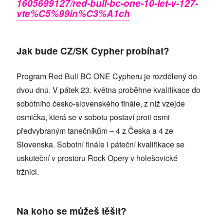
1605699127/red-bull-bc-one-10-let-v-127-
vte%C5%99in%C3%A1ch
Jak bude CZ/SK Cypher probíhat?
Program Red Bull BC ONE Cypheru je rozdělený do
dvou dnů. V pátek 23. května proběhne kvalifikace do
sobotního česko-slovenského finále, z níž vzejde
osmička, která se v sobotu postaví proti osmi
předvybraným tanečníkům – 4 z Česka a 4 ze
Slovenska. Sobotní finále i páteční kvalifikace se
uskuteční v prostoru Rock Opery v holešovické
tržnici.
Na koho se můžeš těšit?