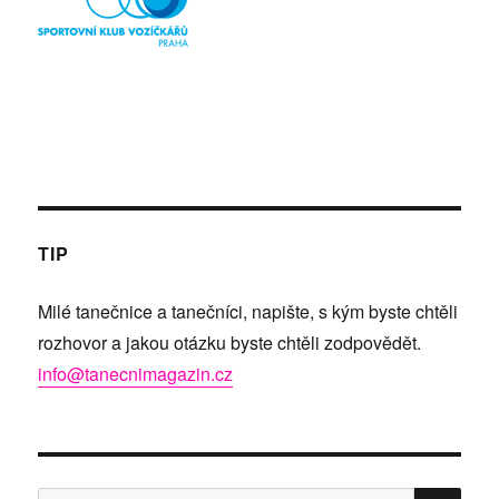
TIP
Milé tanečnice a tanečníci, napište, s kým byste chtěli
rozhovor a jakou otázku byste chtěli zodpovědět.
info@tanecnimagazin.cz
HLE