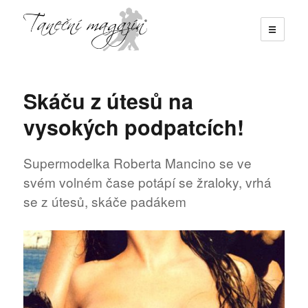
☰
Taneční magazín
Skáču z útesů na
vysokých podpatcích!
Supermodelka Roberta Mancino se ve
svém volném čase potápí se žraloky, vrhá
se z útesů, skáče padákem