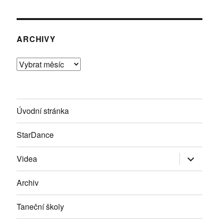
ARCHIVY
Archivy
Úvodní stránka
StarDance
Zobrazit
Videa
podřazen
položky
Archiv
Taneční školy