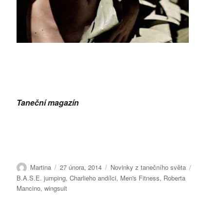
Taneční magazín
Autor:
Publikováno:
Rubriky:
Štítky:
Martina
27 února, 2014
Novinky z tanečního světa
B.A.S.E. jumping
,
Charlieho andílci
,
Men's Fitness
,
Roberta
Mancino
,
wingsuit