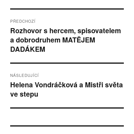
Navigace
PŘEDCHOZÍ
pro
Rozhovor s hercem, spisovatelem
Předchozí
a dobrodruhem MATĚJEM
příspěvek:
příspěvek
DADÁKEM
NÁSLEDUJÍCÍ
Helena Vondráčková a Mistři světa
Následující
ve stepu
příspěvek: